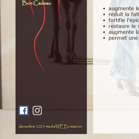
Bon Cadeau
augmente l
réduit la fa
fortifie l'é
restaure le
augmente la
permet une 
décembre 2023
mediaWEBcréation