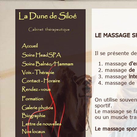
La Dune de Siloé
Cabinet thérapeutique
LE MASSAGE S
Accueil
Il se présente d
Soins HeadSPA
Soins Balnéo/Hammam
1.
massage
d'e
2.
massage
de 
Voix - Thérapie
3.
massage
int
Contact - Horaire
4.
massage de
Rendez - vous
F
ormation
On utilise souve
sportif.
Galerie photos
Le massage se fai
Biographie
ou un muscle trav
Lettre de nouvelles
Le massage spor
Nos locaux